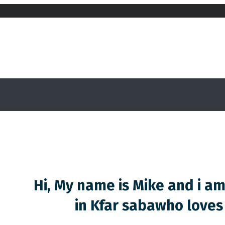
Hi, My name is Mike and i a
in Kfar saba
who loves 